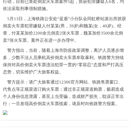
行动，目前已查处倒卖火车票案件5起，抓获犯罪嫌疑人6名，均
依法采取刑事强制措施。
5月13日，上海铁路公安处“蓝盾”小分队会同虹桥站派出所抓获
倒卖火车票犯罪嫌疑人付某某(男，39岁)和魏某(女，40岁)。经
查，付某某加价2200余元倒卖2张火车票，魏某加价3500余元倒
卖7张火车票。案件正在进一步办理中。
警方指出，当前，随着上海市防疫政策调整，离沪人员逐步增
多，少数不法人员乘机高价倒卖火车票牟取暴利。铁路警方持续
保持对高价倒卖火车票违法犯罪一贯的“零容忍”态度和严打高压
态势，切实维护广大旅客权益。
警方提示：请广大旅客通过12306官方网站、铁路售票窗口、
代售点等正规渠道订购火车票；通过非正规渠道购票，极易造成
个人身份信息泄露，甚至上当受骗，造成财产损失，耽误正常出
行；一旦发现高价倒卖火车票线索，请及时向铁路警方报案。